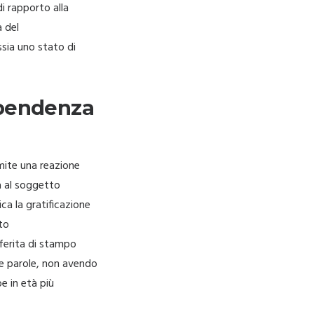
i rapporto alla
a del
ssia uno stato di
ipendenza
amite una reazione
a al soggetto
ca la gratificazione
to
ferita di stampo
re parole, non avendo
e in età più