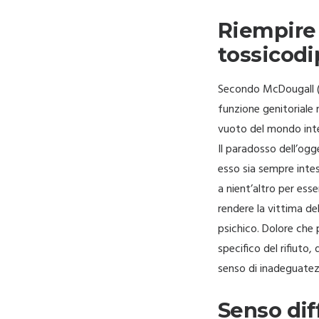
Riempire 
tossicod
Secondo McDougall (1
funzione genitoriale 
vuoto del mondo int
Il paradosso dell’ogg
esso sia sempre inte
a nient’altro per ess
rendere la vittima de
psichico. Dolore che p
specifico del rifiuto
senso di inadeguatez
Senso di