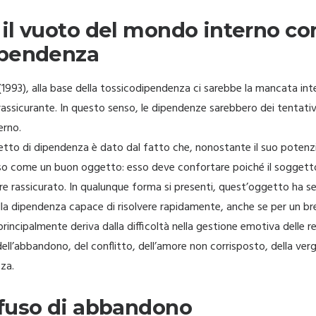
il vuoto del mondo interno con
ipendenza
993), alla base della tossicodipendenza ci sarebbe la mancata inte
rassicurante. In questo senso, le dipendenze sarebbero dei tentativi 
erno.
etto di dipendenza è dato dal fatto che, nonostante il suo potenzia
so come un buon oggetto: esso deve confortare poiché il soggetto
ere rassicurato. In qualunque forma si presenti, quest’oggetto ha se
lla dipendenza capace di risolvere rapidamente, anche se per un bre
rincipalmente deriva dalla difficoltà nella gestione emotiva delle rel
, dell’abbandono, del conflitto, dell’amore non corrisposto, della ve
za.
ffuso di abbandono