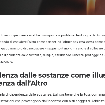
 tossicodipendenza sarebbe una risposta ai problemi che il soggetto trova 
ettendo di escludere l’Altro come partner, ed istituendosi essa stessa come
n grado non solo di dare piacere – seppur solitario –, ma anche di sollevare 
ni. La dipendenza dalle sostanze, dunque, escludendo l’alterità, protegge d
lazionale.
enza dalle sostanze come illu
nza dall’Altro
rla di dipendenza dalle sostanze. Egli sostiene che la tossicomani
ustrazioni che provengono dall’incontro con altri soggetti. Addiritt