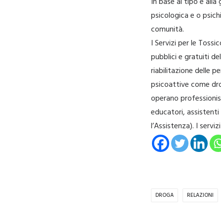
In base al tipo e alla
psicologica e o psichi
comunità.
I Servizi per le Toss
pubblici e gratuiti de
riabilitazione delle 
psicoattive come dr
operano professionist
educatori, assistenti
l’Assistenza). I serv
DROGA
RELAZIONI