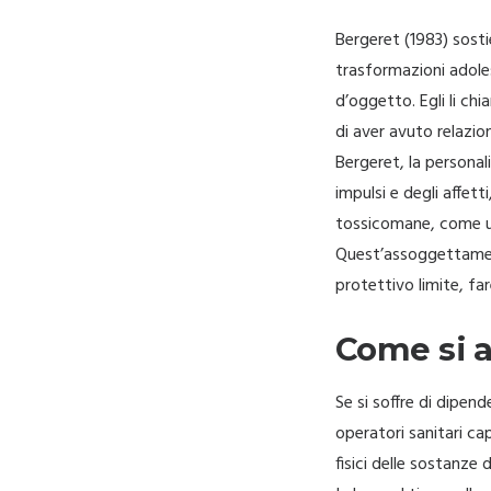
Bergeret (1983) sost
trasformazioni adoles
d’oggetto. Egli li ch
di aver avuto relazi
Bergeret, la persona
impulsi e degli affet
tossicomane, come u
Quest’assoggettament
protettivo limite, fa
Come si a
Se si soffre di dipen
operatori sanitari capa
fisici delle sostanze 