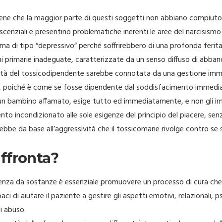
iene che la maggior parte di questi soggetti non abbiano compiuto
cenziali e presentino problematiche inerenti le aree del narcisismo e
iama di tipo “depressivo” perché soffrirebbero di una profonda ferit
oni primarie inadeguate, caratterizzate da un senso diffuso di abb
lità del tossicodipendente sarebbe connotata da una gestione imma
ti, poiché è come se fosse dipendente dal soddisfacimento immediato
n bambino affamato, esige tutto ed immediatamente, e non gli i
o incondizionato alle sole esigenze del principio del piacere, sen
rebbe da base all’aggressività che il tossicomane rivolge contro se 
ffronta?
denza da sostanze è essenziale promuovere un processo di cura che 
ci di aiutare il paziente a gestire gli aspetti emotivi, relazionali, psi
di abuso.