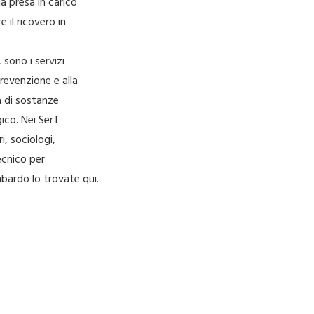
la presa in carico
 il ricovero in
 sono i servizi
prevenzione e alla
a di sostanze
co. Nei SerT
i, sociologi,
ecnico per
ombardo lo trovate
qui
.