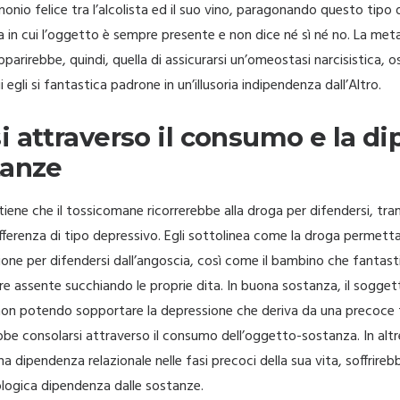
onio felice tra l’alcolista ed il suo vino, paragonando questo tipo d
 in cui l’oggetto è sempre presente e non dice né sì né no. La met
arirebbe, quindi, quella di assicurarsi un’omeostasi narcisistica, o
i egli si fantastica padrone in un’illusoria indipendenza dall’Altro.
i attraverso il consumo e la d
tanze
iene che il tossicomane ricorrerebbe alla droga per difendersi, tr
fferenza di tipo depressivo. Egli sottolinea come la droga permett
zione per difendersi dall’angoscia, così come il bambino che fantasti
re assente succhiando le proprie dita. In buona sostanza, il sogget
on potendo sopportare la depressione che deriva da una precoce 
ebbe consolarsi attraverso il consumo dell’oggetto-sostanza. In alt
 dipendenza relazionale nelle fasi precoci della sua vita, soffrirebb
logica dipendenza dalle sostanze.