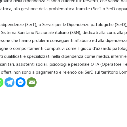
 gravità della dipendenza ci sono differenti interventi, che vanno dal
atrica, alla gestione della problematica tramite i SerT o SerD oppure
icodipendenze (SerT), o Servizi per le Dipendenze patologiche (SerD),
l Sistema Sanitario Nazionale italiano (SSN), dedicati alla cura, alla 
persone che hanno problemi conseguenti all’abuso ed alla dipendenz
oghe o comportamenti compulsivi come il gioco d’azzardo patologi
i qualificati e specializzati nella dipendenza come medici, infermier
 sanitari, assistenti sociali, psicologi e personale OTA (Operatore T
izi offerti non sono a pagamento e l’elenco dei SerD sul territorio L