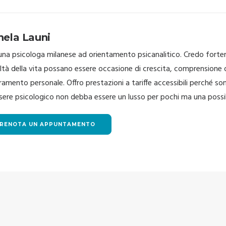
hela Launi
una psicologa milanese ad orientamento psicanalitico. Credo fort
oltà della vita possano essere occasione di crescita, comprensione d
ramento personale. Offro prestazioni a tariffe accessibili perché so
ere psicologico non debba essere un lusso per pochi ma una possibil
RENOTA UN APPUNTAMENTO