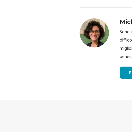
Mic
Sono 
diffic
miglio
beness
P