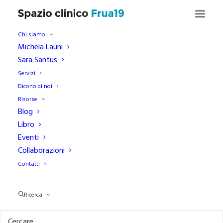
Chi siamo
Michela Launi
Sara Santus
Servizi
Dicono di noi
Prevenzione e cura del
Risorse
benessere psicologico
Blog
Libro
Eventi
29 marzo 2023
|
Benessere
,
Psicologia
|
Michela Launi
Collaborazioni
Contatti
Ricerca