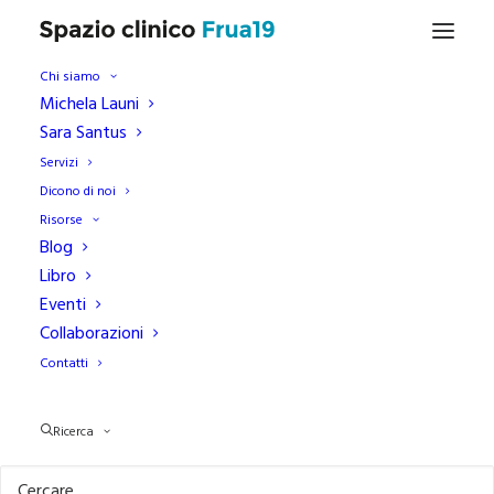
Chi siamo
Michela Launi
Sara Santus
Fobia scolare
Servizi
Dicono di noi
Risorse
Blog
Libro
Eventi
Collaborazioni
Contatti
PSICOLOGIA
Ricerca