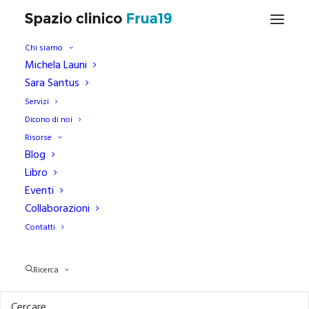
Chi siamo
Michela Launi
Sara Santus
Racconti
Servizi
Dicono di noi
Risorse
Blog
Libro
Eventi
Collaborazioni
Contatti
BENESSERE
RACCONTI
Ricerca