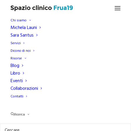
Chi siamo
Michela Launi
Sara Santus
Disturbi alimentari
Servizi
Dicono di noi
Risorse
Blog
Libro
Eventi
Collaborazioni
Contatti
PSICOLOGIA
Ricerca