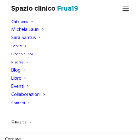
Chi siamo
Michela Launi
Sara Santus
Web
Servizi
Dicono di noi
Risorse
Blog
Libro
Eventi
Collaborazioni
Contatti
PSICOLOGIA
Ricerca