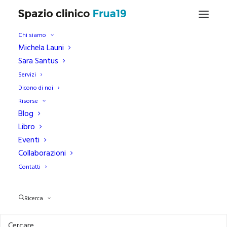
Chi siamo
Michela Launi
Sara Santus
Depressione
Servizi
Dicono di noi
Risorse
Blog
Libro
Eventi
Collaborazioni
Contatti
BENESSERE
PSICOLOGIA
Ricerca